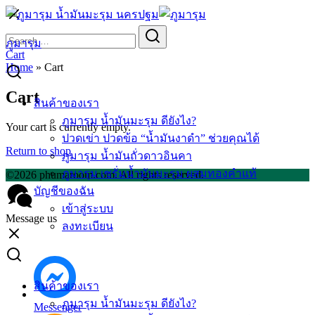
Skip
to
Search
Search
content
for:
ภูมารุม
Cart
Home
»
Cart
Cart
สินค้าของเรา
ภูมารุม น้ำมันมะรุม ดียังไง?
Your cart is currently empty.
ปวดเข่า ปวดข้อ “น้ำมันงาดำ” ช่วยคุณได้
Return to shop
ภูมารุม น้ำมันถั่วดาวอินคา
ภูมารุม เซรั่มน้ำมันมะรุม ผสมทองคำแท้
©2026 phumaroom.com. All rights reserved.
บัญชีของฉัน
เข้าสู่ระบบ
Message us
ลงทะเบียน
สินค้าของเรา
ภูมารุม น้ำมันมะรุม ดียังไง?
Messenger