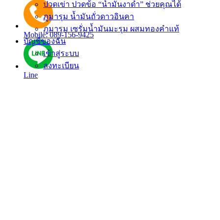
ปวดเข่า ปวดข้อ “น้ำมันงาดำ” ช่วยคุณได้
ภูมารุม น้ำมันถั่วดาวอินคา
ภูมารุม เซรั่มน้ำมันมะรุม ผสมทองคำแท้
Mobile: 089-156-9425
บัญชีของฉัน
เข้าสู่ระบบ
ลงทะเบียน
Line