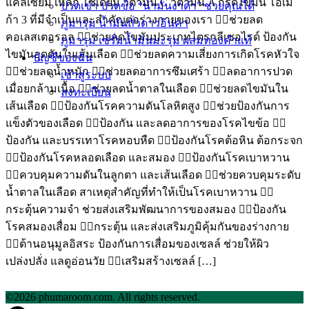
แคลเซียม เหล็ก โซเดียม วิตามิน C วิตามิน A กรดไขมัน โอเม
ปวดเข่า ปวดข้อ “น้ำมันงาดำ” ช่วยคุณได้
ก้า 3 ที่มีจำเป็นและสำคัญต่อร่างกายของเรา 👉🏻ช่วยลด
ภูมารุม น้ำมันถั่วดาวอินคา
คอเลสเตอรอล 👉🏻ช่วยลดไขมันประเภทไตรกลีเซอไรด์ ป้องกัน
ภูมารุม เซรั่มน้ำมันมะรุม ผสมทองคำแท้
ไขมันอุดตันในเส้นเลือด 👉🏻ช่วยลดความเสี่ยงการเกิดโรคหัวใจ
บัญชีของฉัน
👉🏻ช่วยลดน้ำหนัก 👉🏻ช่วยลดอาการซึมเศร้า 👉🏻ลดอาการปวด
เข้าสู่ระบบ
เมื่อยกล้ามเนื้อ 👉🏻ช่วยลดน้ำตาลในเลือด 👉🏻ช่วยลดไขมันใน
ลงทะเบียน
เส้นเลือด 👉🏻ป้องกันโรคความดันโลหิตสูง 👉🏻ช่วยป้องกันการ
แข็งตัวของเลือด 👉🏻ป้องกัน และลดอาการของโรคไขข้อ 👉🏻
ป้องกัน และบรรเทาโรคหอบหืด 👉🏻ป้องกันโรคต้อหิน ต้อกระจก
👉🏻ป้องกันโรคหลอดเลือด และสมอง 👉🏻ป้องกันโรคเบาหวาน
👉🏻ควบคุมความดันในลูกตา และเส้นเลือด 👉🏻ช่วยควบคุมระดับ
น้ำตาลในเลือด สาเหตุสำคัญที่ทำให้เป็นโรคเบาหวาน 👉🏻
กระตุ้นความจำ ช่วยส่งเสริมพัฒนาการของสมอง 👉🏻ป้องกัน
โรคสมองเสื่อม 👉🏻กระตุ้น และส่งเสริมภูมิคุ้มกันของร่างกาย
👉🏻ต้านอนุมูลอิสระ ป้องกันการเสื่อมของเซลล์ ช่วยให้ผิว
เปล่งปลั่ง แลดูอ่อนวัย 👉🏻เสริมสร้างเซลล์ […]
©2026 phumaroom.com. All rights reserved.