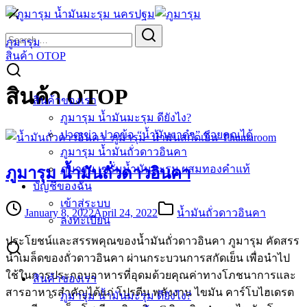
Skip
to
Search
Search
content
for:
ภูมารุม
สินค้า OTOP
สินค้า OTOP
สินค้าของเรา
ภูมารุม น้ำมันมะรุม ดียังไง?
ปวดเข่า ปวดข้อ “น้ำมันงาดำ” ช่วยคุณได้
ภูมารุม น้ำมันถั่วดาวอินคา
ภูมารุม เซรั่มน้ำมันมะรุม ผสมทองคำแท้
ภูมารุม น้ำมันถั่วดาวอินคา
บัญชีของฉัน
เข้าสู่ระบบ
January 8, 2022
April 24, 2022
น้ำมันถั่วดาวอินคา
ลงทะเบียน
ประโยชน์และสรรพคุณของน้ำมันถั่วดาวอินคา ภูมารุม คัดสรร
นำเมล็ดของถั่วดาวอินคา ผ่านกระบวนการสกัดเย็น เพื่อนำไป
ใช้ในการประกอบอาหารที่อุดมด้วยคุณค่าทางโภชนาการและ
สินค้าของเรา
สารอาหารสำคัญได้แก่ โปรตีน พลังงาน ไขมัน คาร์โบไฮเดรต
ภูมารุม น้ำมันมะรุม ดียังไง?