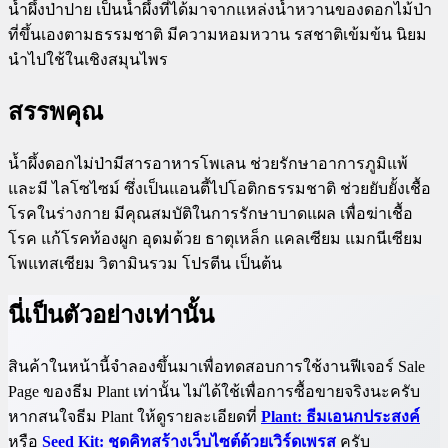
น้ำผึ้งป่าปาย เป็นน้ำผึ้งที่ได้มาจากแหล่งน้ำหวานของดอกไม้ป่า
ที่ขึ้นเองตามธรรมชาติ มีความหอมหวาน รสชาติเข้มข้น นิยม
นำไปใช้ในเชิงสมุนไพร
สรรพคุณ
น้ำผึ้งดอกไม่ป่ามีสารอาหารโพเลน ช่วยรักษาอาการภูมิแพ้
และมี ไลโซไซม์ ซึ่งเป็นแอนตี้ไปโอติกธรรมชาติ ช่วยยับยั้งเชื้อ
โรคในร่างกาย มีคุณสมบัติในการรักษาบาดแผล เพื่อฆ่าเชื้อ
โรค แก้โรคท้องผูก อุดมด้วย ธาตุเหล็ก แคลเซียม แมกนีเซียม
โพแทสเซียม วิตามินรวม โปรตีน เป็นต้น
นี่เป็นตัวอย่างเท่านั้น
สินค้าในหน้านี้จำลองขึ้นมาเพื่อทดสอบการใช้งานฟีเจอร์ Sale
Page ของธีม Plant เท่านั้น ไม่ได้ใช้เพื่อการซื้อขายจริงนะครับ
หากสนใจธีม Plant ให้ดูรายละเอียดที่
Plant: ธีมเอนกประสงค์
หรือ
Seed Kit: ชุดคิทสร้างเว็บไซต์ด้วยเวิร์ดเพรส
ครับ